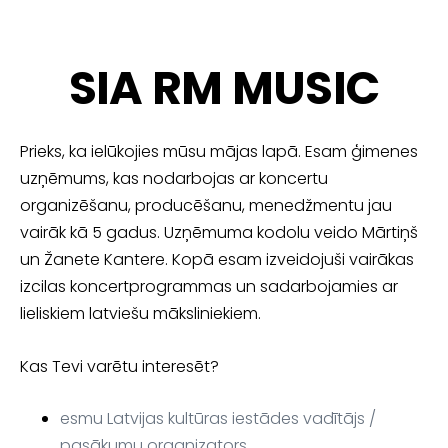
SIA RM MUSIC
Prieks, ka ielūkojies mūsu mājas lapā. Esam ģimenes
uzņēmums, kas nodarbojas ar koncertu
organizēšanu, producēšanu, menedžmentu jau
vairāk kā 5 gadus. Uzņēmuma kodolu veido Mārtiņš
un Žanete Kantere. Kopā esam izveidojuši vairākas
izcilas koncertprogrammas un sadarbojamies ar
lieliskiem latviešu māksliniekiem.
Kas Tevi varētu interesēt?
esmu Latvijas kultūras iestādes vadītājs /
pasākumu organizators