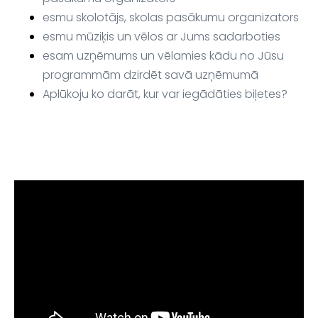
esmu skolotājs, skolas pasākumu organizators
esmu mūziķis un vēlos ar Jums sadarboties
esam uzņēmums un vēlamies kādu no Jūsu
programmām dzirdēt savā uzņēmumā
Aplūkoju ko darāt, kur var iegādāties biļetes?